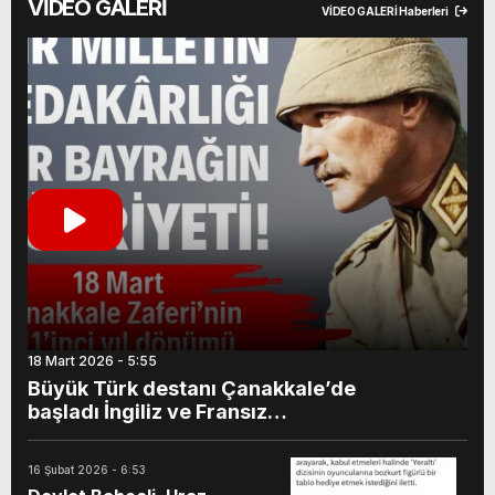
VİDEO GALERİ
VİDEO GALERİ Haberleri
18 Mart 2026 - 5:55
Büyük Türk destanı Çanakkale’de
başladı İngiliz ve Fransız
donanmalarının saldırısını durduran
Türk topçusu “Çanakkale Geçilmez”
16 Şubat 2026 - 6:53
sözünü tarihe kazıdı. Bu zafer Türk