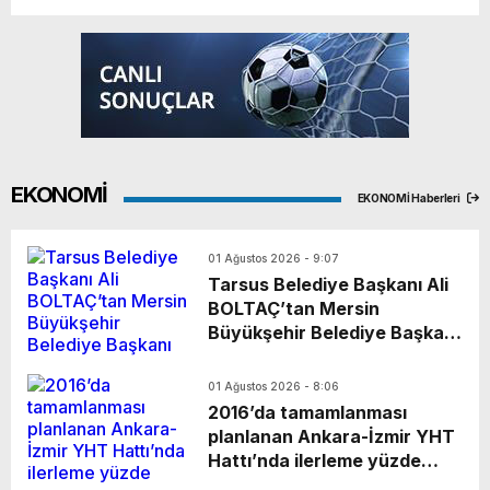
EKONOMİ
EKONOMİ Haberleri
01 Ağustos 2026 - 9:07
Tarsus Belediye Başkanı Ali
BOLTAÇ’tan Mersin
Büyükşehir Belediye Başkanı
Ve TBB Başkanı Vahap
Seçeri Ziyaret Etti Yapılan
01 Ağustos 2026 - 8:06
Paylaşımda; Türkiye
2016’da tamamlanması
Belediyeler Birliği Başkanı ve
planlanan Ankara-İzmir YHT
Mersin Büyükşehir Belediye
Hattı’nda ilerleme yüzde
Başkanımız Sayın Vahap
24’te kalırken, projenin