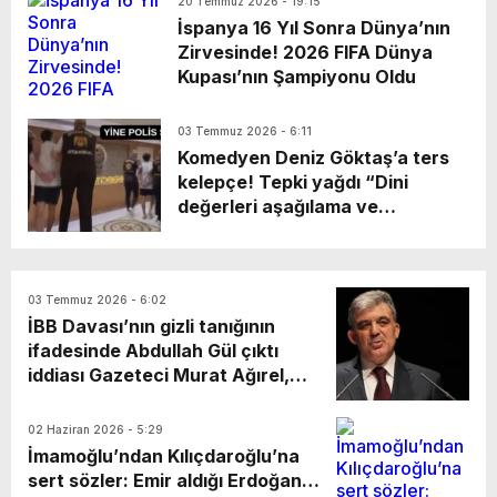
görüşme gerçekleştirdik. Nazik
20 Temmuz 2026 - 19:15
İspanya 16 Yıl Sonra Dünya’nın
ev sahipliği ve kıymetli
Zirvesinde! 2026 FIFA Dünya
değerlendirmeleri için
Kupası’nın Şampiyonu Oldu
Başkanımız Sayın Vahap Seçer’e
teşekkür ediyorum. Vahap Seçer
03 Temmuz 2026 - 6:11
Komedyen Deniz Göktaş’a ters
kelepçe! Tepki yağdı “Dini
değerleri aşağılama ve
cumhurbaşkanına hakaret”
suçlamaları yapılan Deniz
Göktaş’ın, ters kelepçe ile
03 Temmuz 2026 - 6:02
gözaltına alınmasına tepki yağdı.
İBB Davası’nın gizli tanığının
ifadesinde Abdullah Gül çıktı
iddiası Gazeteci Murat Ağırel,
İBB soruşturmasına ilişkin
dosyaya eklenen evraklarda yer
02 Haziran 2026 - 5:29
aldığı öne sürülen gizli tanık
İmamoğlu’ndan Kılıçdaroğlu’na
“Ceviz”in ifadesine ulaştı.
sert sözler: Emir aldığı Erdoğan…