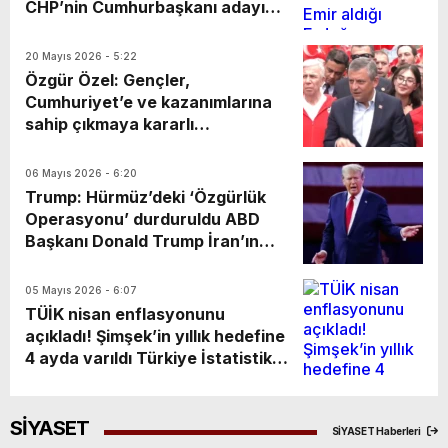
İfadelerde en çok dikkat çeken
CHP’nin Cumhurbaşkanı adayı
bölüm ise eski Cumhurbaşkanı
Ekrem İmamoğlu, parti
Abdullah Gül hakkında dile
yönetiminde yaşanan son
20 Mayıs 2026 - 5:22
getirilen iddialar oldu.
gelişmelere ilişkin sessizliğini
Özgür Özel: Gençler,
bozdu. Mevcut genel merkezi
Cumhuriyet’e ve kazanımlarına
“sarayın yargı marifetiyle
sahip çıkmaya kararlı
kurduğu bir operasyon” olarak
Ankara’daki “19 Mayıs Gençlik
nitelendiren İmamoğlu, yönetim
Korteji” yürüyüşüne katılan CHP
06 Mayıs 2026 - 6:20
anlayışını “siyasi kayyımlık” ve
Genel Başkanı Özgür Özel,
Trump: Hürmüz’deki ‘Özgürlük
“dâhili bedhah” sözleriyle
“Bugünler Cumhuriyet’e sahip
Operasyonu’ durduruldu ABD
açıkladı.
çıkmanın en önemli olduğu
Başkanı Donald Trump İran’ın
zaman ve görüyoruz ki gençler,
donanmasının kalmadığı
Cumhuriyet’e ve Cumhuriyet’in
iddiasıyla ABD Donanması’nın
05 Mayıs 2026 - 6:07
kazanımlarına sahip çıkmaya
diğer ülke ticari gemilerine
TÜİK nisan enflasyonunu
kararlı” açıklamasını yaptı.
boğaz boyunca eşlik ederek
açıkladı! Şimşek’in yıllık hedefine
geçişlerini sağlayacağı iddiasıyla
4 ayda varıldı Türkiye İstatistik
başlattıkları planın
Kurumu (TÜİK) 2026 yılının nisan
durdurulduğunu açıkladı. Trump
ayı tüketici enflasyonunu
İran’a yönelik ablukanın
açıkladı. Tüketici fiyat endeksi
SİYASET
SİYASET Haberleri
süreceğini söyledi.
(TÜFE) yıllık yüzde 32,37