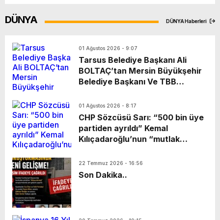
DÜNYA
DÜNYA Haberleri
01 Ağustos 2026 - 9:07
Tarsus Belediye Başkanı Ali
BOLTAÇ’tan Mersin Büyükşehir
Belediye Başkanı Ve TBB
Başkanı Vahap Seçeri Ziyaret
Etti Yapılan Paylaşımda; Türkiye
01 Ağustos 2026 - 8:17
Belediyeler Birliği Başkanı ve
CHP Sözcüsü Sarı: “500 bin üye
Mersin Büyükşehir Belediye
partiden ayrıldı” Kemal
Başkanımız Sayın Vahap Seçer’i
Kılıçadaroğlu’nun “mutlak
makamında ziyaret ettik.
butlan” kararıyla başına
Kentimiz başta olmak üzere
getirildiği Cumhuriyet Halk
22 Temmuz 2026 - 16:56
yerel yönetimlere ilişkin birçok
Partisi Sözcüsü Müslim Sarı MYK
Son Dakika..
konuda fikir alışverişinde
toplantısı sonrasında yaptığı
bulunduk. Ortak akıl ve iş
açıklamada partiden istifa eden
birliğiyle hayata geçireceğimiz
üye sayısının “500 bin
çalışmalar üzerine verimli bir
olduğunu” söyledi.