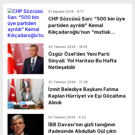
olurken, aylık yüzde 4,18 olarak
açıklandı.
01 Ağustos 2026 - 8:17
CHP Sözcüsü Sarı: “500 bin üye
partiden ayrıldı” Kemal
Kılıçadaroğlu’nun “mutlak
butlan” kararıyla başına
getirildiği Cumhuriyet Halk
20 Temmuz 2026 - 18:03
Partisi Sözcüsü Müslim Sarı MYK
Özgür Özel’den Yeni Parti
toplantısı sonrasında yaptığı
Sinyali: Yol Haritası Bu Hafta
açıklamada partiden istifa eden
Netleşebilir
üye sayısının “500 bin
olduğunu” söyledi.
20 Temmuz 2026 - 17:28
İzmit Belediye Başkanı Fatma
Kaplan Hürriyet ve Eşi Gözaltına
Alındı
03 Temmuz 2026 - 6:02
İBB Davası’nın gizli tanığının
ifadesinde Abdullah Gül çıktı