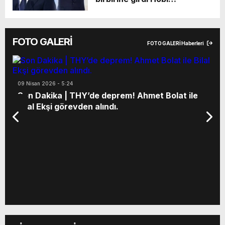
ediliyor. Babası aylardır
bahçelerine yıkım ve ağır
Silivri yolunda adalet arıyor
ceza planı, AKP içinde
gerilimi büyüttü. MKYK’de
FOTO GALERİ
Tarım Bakanı İbrahim
FOTO GALERİ Haberleri
Yumaklı ile Osman Gökçek
karşı karşıya geldi. Gökçek,
seçime kısa süre kala
09 Nisan 2026 - 5:24
yıkımların tepki çekeceğini
Son Dakika | THY’de deprem! Ahmet Bolat ile
savunurken, Yumaklı
Bilal Ekşi görevden alındı.
vatandaşlardan şikâyet
geldiğini söyledi.