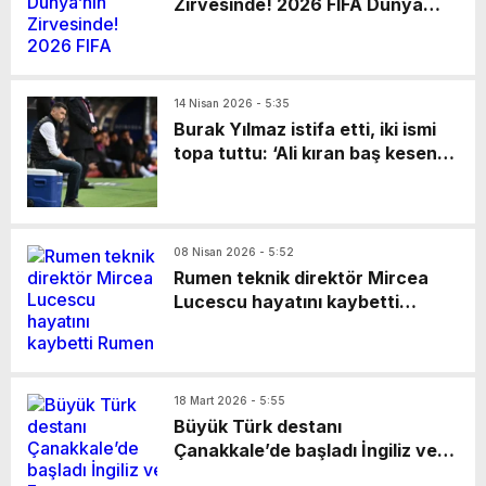
yarına ertelendi.
Zirvesinde! 2026 FIFA Dünya
Kupası’nın Şampiyonu Oldu
14 Nisan 2026 - 5:35
Burak Yılmaz istifa etti, iki ismi
topa tuttu: ‘Ali kıran baş kesen’
Gaziantep FK Teknik Direktörü
Burak Yılmaz, Rizespor
mağlubiyetinin ardından
istifasını açıklarken MHK
08 Nisan 2026 - 5:52
Başkanı’nı hedef aldı. “Kim
Rumen teknik direktör Mircea
koruyorsa onu, büyükler
Lucescu hayatını kaybetti
koruyor” diyen Yılmaz,
Rumen teknik direktör Mircea
federasyondaki isimleri tek tek
Lucescu, kalp rahatsızlığı
sıralarken, TFF 2. Başkan Vekili
nedeniyle kaldırıldığı hastanede
Fuat Göktaş için çarpıcı bir
hayatını kaybetti; federasyon
18 Mart 2026 - 5:55
iddiada bulundu.
“bir efsaneyi kaybettik”
Büyük Türk destanı
açıklaması yaptı
Çanakkale’de başladı İngiliz ve
Fransız donanmalarının