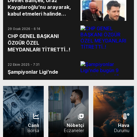
Devlet Bahçeli, Uraz
milletinin birlik, inanç ve vatan
Kaygılaroğlu’nu arayarak,
sevgisinin en güçlü göstergelerinden
kabul etmeleri halinde
biri oldu.
‘Yeraltı’ dizisinin
oyuncularına bozkurt
29 Ocak 2026 - 6:14
figürlü bir tablo hediye
CHP GENEL BAŞKANI
etmek istediğini iletti.
ÖZGÜR ÖZEL
MEYDANLARI TİTRETTİ..!
22 Ekim 2025 - 7:31
Şampiyonlar Ligi’nde
bugün 9 maçta toplam 43
gol atıldı.
04 Ekim 2025 - 12:11
Canlı
Nöbetçi
Hava
Borsa
Eczaneler
Durumu
28 Eylül 2025 - 13:07