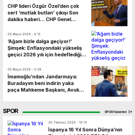
anlayışını “siyasi kayyımlık” ve
Bahçeli, “CHP’nin içinin
CHP lideri Özgür Özel’den çok
“dâhili bedhah” sözleriyle
karıştırılması, parçalanması,
sert ‘mutlak butlan’ çıkışı Son
açıkladı.
hukuki yönden zedelenmesine
dakika haberi… CHP Genel
veyahut başka amaçlarla
Başkanı Özgür Özel, partisinin
kullanılmasına müsaade
kurultay iptal davası hakkında
05 Mayıs 2026 - 6:13
edilmemesini temenni ederiz”
yaptığı açıklamada, “Yandaş
‘Ağam bizle dalga geçiyor!’
dedi.
basına çıkanlara, her akşam
Şimşek: Enflasyondaki yükseliş
ücreti karşılığında partisini
geçici 2026 yılı için hedeflediği
tartıştıranlara, umuduna butlana
yüzde 16’lik enflasyon hedefi,
şutlana koyanlara söylüyorum.
neredeyse ilk dört ayda
05 Mayıs 2026 - 5:58
Hey, hepinize söylüyorum.
gerçekleşen Bakan Mehmet
İmamoğlu’ndan Jandarmaya:
İstiyorsan Hakk’a varmayı,
Şimşek, enflasyondaki yükselişin
Buradayım beni indirin yaka
meslek edin gönül almayı. Bırak
geçici olduğunu söyledi.
paça Mahkeme Başkanı, Avukat
saraylara mermer olmayı toprak
Baran Kaya’yı “mizansen”
ol bağrında güller yetişsin” dedi.
ifadesi kullandığı için salondan
Öte yandan Özel, akpden.com
çıkarabileceğini söyleyince
SPOR
adlı bir sitenin de duyurusunu
SPOR Haberleri
avukatlar tepki gösterdi. Heyet
yaptı.
Başkanı mahkemeye ara verdi.
20 Temmuz 2026 - 19:15
Salon boşaltılamadı, duruşma
İspanya 16 Yıl Sonra Dünya’nın