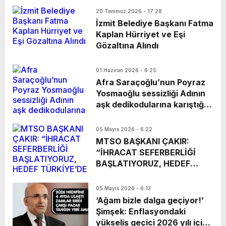
Seçer’i makamında ziyaret
maliyeti 4,3 milyar TL’den
20 Temmuz 2026 - 17:28
ettik. Kentimiz başta olmak
101,4 milyar TL’ye yükseldi.
İzmit Belediye Başkanı Fatma
üzere yerel yönetimlere
Kaplan Hürriyet ve Eşi
ilişkin birçok konuda fikir
Gözaltına Alındı
alışverişinde bulunduk. Ortak
akıl ve iş birliğiyle hayata
geçireceğimiz çalışmalar
01 Haziran 2026 - 6:25
Afra Saraçoğlu’nun Poyraz
üzerine verimli bir görüşme
Yosmaoğlu sessizliği Adının
gerçekleştirdik. Nazik ev
aşk dedikodularına karıştığı
sahipliği ve kıymetli
Poyraz Yosmaoğlu ile ilk kez
değerlendirmeleri için
Madrid’de görüntülenen Afra
Başkanımız Sayın Vahap
05 Mayıs 2026 - 6:22
Saraçoğlu, İstanbul’a döndü.
Seçer’e teşekkür ediyorum.
MTSO BAŞKANI ÇAKIR:
Havalimanında görüntülenen
Vahap Seçer
“İHRACAT SEFERBERLİĞİ
Saraçoğlu, uçaktan
BAŞLATIYORUZ, HEDEF
Yosmaoğlu ile birlikte
TÜRKİYE’DE İLK 3” Mersin
inmesine rağmen
Ticaret ve Sanayi Odası
05 Mayıs 2026 - 6:13
gazetecilere yan yana
(MTSO) tarafından
‘Ağam bizle dalga geçiyor!’
görüntü vermemek için
düzenlenen yapay zeka
Şimşek: Enflasyondaki
kapıdan ayrı çıkış yaptı
destekli B2B Networking
yükseliş geçici 2026 yılı için