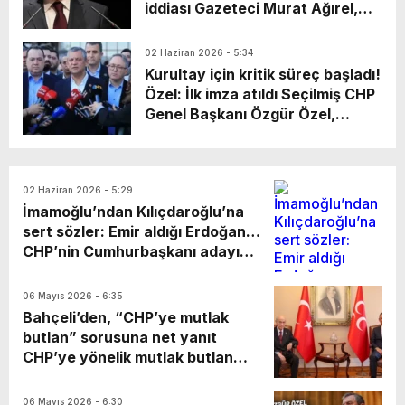
iddiası Gazeteci Murat Ağırel,
İBB soruşturmasına ilişkin
dosyaya eklenen evraklarda yer
02 Haziran 2026 - 5:34
aldığı öne sürülen gizli tanık
Kurultay için kritik süreç başladı!
“Ceviz”in ifadesine ulaştı.
Özel: İlk imza atıldı Seçilmiş CHP
İfadelerde en çok dikkat çeken
Genel Başkanı Özgür Özel,
bölüm ise eski Cumhurbaşkanı
kurultay ilişkin yaptığı
Abdullah Gül hakkında dile
açıklamada, “Hiç kimsenin
getirilen iddialar oldu.
partiden istifasını doğru
02 Haziran 2026 - 5:29
bulmuyoruz. Tüm Türkiye’den
İmamoğlu’ndan Kılıçdaroğlu’na
hızlı bir şekilde imzalar atılıyor.
sert sözler: Emir aldığı Erdoğan…
550’nin biraz üzerinde imzaya
CHP’nin Cumhurbaşkanı adayı
ihtiyaç var” dedi.
Ekrem İmamoğlu, parti
yönetiminde yaşanan son
06 Mayıs 2026 - 6:35
gelişmelere ilişkin sessizliğini
Bahçeli’den, “CHP’ye mutlak
bozdu. Mevcut genel merkezi
butlan” sorusuna net yanıt
“sarayın yargı marifetiyle
CHP’ye yönelik mutlak butlan
kurduğu bir operasyon” olarak
davası ile ilgili soruya yanıt
nitelendiren İmamoğlu, yönetim
veren MHP Genel Başkanı Devlet
06 Mayıs 2026 - 6:30