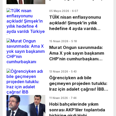
Etkinliği, iş dünyasını bir
hedeflediği yüzde 16’lik
araya getirerek önemli ticari
enflasyon hedefi, neredeyse
05 Mayıs 2026 - 6:07
bağlantılara zemin hazırladı.
ilk dört ayda gerçekleşen
TÜİK nisan enflasyonunu
Bin 350’nin üzerinde
Bakan Mehmet Şimşek,
açıkladı! Şimşek’in yıllık
katılımcının yer aldığı
enflasyondaki yükselişin
hedefine 4 ayda varıldı
organizasyonda yaklaşık 7
geçici olduğunu söyledi.
Türkiye İstatistik Kurumu
bin iş görüşmesi
(TÜİK) 2026 yılının nisan ayı
gerçekleştirilirken, gün
15 Nisan 2026 - 5:18
tüketici enflasyonunu
Murat Ongun savunmada:
sonunda 2 milyar TL’nin
açıkladı. Tüketici fiyat
Ama X yok sayın başkanım
üzerinde potansiyel ticari iş
endeksi (TÜFE) yıllık yüzde
CHP’nin cumhurbaşkanı
birliği hacmi oluştu.
32,37 olurken, aylık yüzde
adayı Ekrem İmamoğlu’nun
4,18 olarak açıklandı.
da arasında bulunduğu 414
13 Nisan 2026 - 5:43
sanıklı İBB Davası’nın 21.
Öğrenciyken adı bile
günü, Murat Ongun ilk kez
geçmeyen projeden tutuklu:
savunma yaptı.
Iraz için adalet çağrısı! İBB
davasında tutuklu Iraz
11 Nisan 2026 - 7:44
Bayrak’ın, suçlandığı
Hobi bahçelerinde yıkım
dönemde öğrenci olduğu ve
sonrası AKP’liler toplantıda
projede yer almadığı iddia
birbirine girdi Hobi