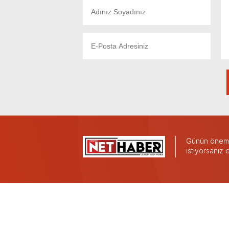
Günün önemli
istiyorsanız