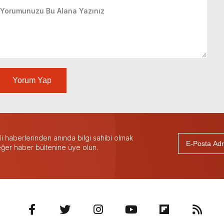
Yorum Yap
 haberlerinden anında bilgi sahibi olmak
 eğer haber bültenine üye olun.