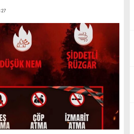
birliğiyle hayata geçireceğimiz çalışmalar üzerine verimli bir görüşm
2:27