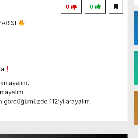
0
0
YARISI
da
akmayalım.
tmayalım.
gördüğümüzde 112’yi arayalım.