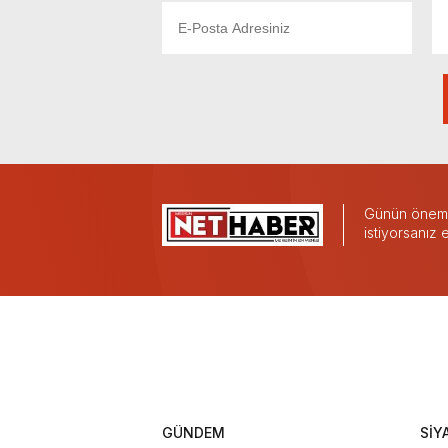
Günün önemli
istiyorsanız
GÜNDEM
SİY