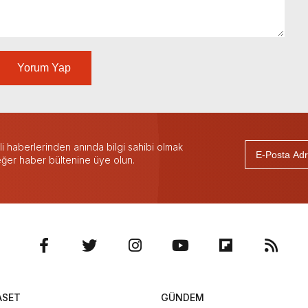
Yorum Yap
 haberlerinden anında bilgi sahibi olmak
 eğer haber bültenine üye olun.
ASET
GÜNDEM