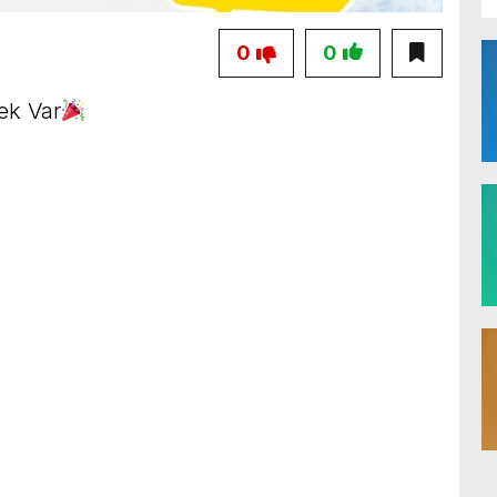
0
0
ek Var