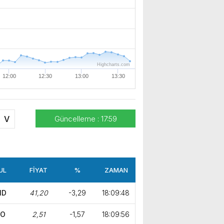
e gerçekleştirdik. Nazik
ev sahipliği ve kıymetli değerlendirmeleri için Başkanımız Sayın Vahap Seçer’e teşekkür ediyorum. Vahap Seçer
Highcharts.com
12:00
12:30
13:00
13:30
V
Güncelleme : 17:59
UL
FİYAT
%
ZAMAN
MD
41,20
-3,29
18:09:48
YO
2,51
-1,57
18:09:56