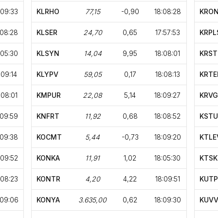
:09:33
KLRHO
77,15
-0,90
18:08:28
KRO
:08:28
KLSER
24,70
0,65
17:57:53
KRPL
:05:30
KLSYN
14,04
9,95
18:08:01
KRST
:09:14
KLYPV
59,05
0,17
18:08:13
KRTE
:08:01
KMPUR
22,08
5,14
18:09:27
KRV
:09:59
KNFRT
11,92
0,68
18:08:52
KSTU
:09:38
KOCMT
5,44
-0,73
18:09:20
KTLE
:09:52
KONKA
11,91
1,02
18:05:30
KTSK
:08:23
KONTR
4,20
4,22
18:09:51
KUT
:09:06
KONYA
3.635,00
0,62
18:09:30
KUVV