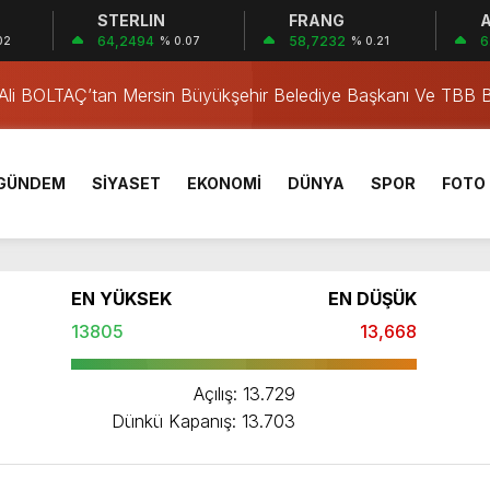
STERLIN
FRANG
A
64,2494
58,7232
6
tma Kaplan Hürriyet ve Eşi Gözaltına Alındı
02
% 0.07
% 0.21
 Ali BOLTAÇ’tan Mersin Büyükşehir Belediye Başkanı Ve TBB B
ığı “yasak aşk” iddiasıyla gündeme gelen Ece Erken, haberler 
konuda fikir alışverişinde
inem Dedetaş ve 3 kişi tutuklandı, 2 kişi adli kontrolle serbest
birliğiyle hayata geçireceğimiz çalışmalar üzerine verimli bir görüşm
suç işlemek amacıyla örgüt kurma, yönetme” suçlamalarıyla tut
n üye partiden ayrıldı” Kemal Kılıçadaroğlu’nun “mutlak butlan”
GÜNDEM
SİYASET
EKONOMİ
DÜNYA
SPOR
FOTO 
adaşları tutuklandı.
Sözcüsü Müslim Sarı MYK toplantısı sonrasında yaptığı açıklam
lanan Ankara-İzmir YHT Hattı’nda ilerleme yüzde 24’te kalırke
nu” söyledi.
 TL’ye yükseldi.
EN YÜKSEK
EN DÜŞÜK
nya’nın Zirvesinde! 2026 FIFA Dünya Kupası’nın Şampiyonu Ol
13805
13,668
de Dikkat Çeken Pankartlar Gündem Oldu
Açılış: 13.729
tma Kaplan Hürriyet ve Eşi Gözaltına Alındı
Dünkü Kapanış: 13.703
 Ali BOLTAÇ’tan Mersin Büyükşehir Belediye Başkanı Ve TBB B