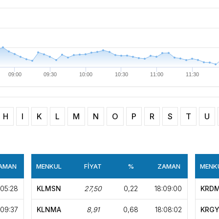
konuda fikir alışverişinde
birliğiyle hayata geçireceğimiz çalışmalar üzerine verimli bir görüşm
09:00
09:30
10:00
10:30
11:00
11:30
H
I
K
L
M
N
O
P
R
S
T
U
AMAN
MENKUL
FİYAT
%
ZAMAN
MENK
:05:28
KLMSN
27,50
0,22
18:09:00
KRD
:09:37
KLNMA
8,91
0,68
18:08:02
KRG