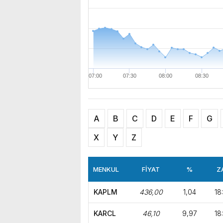
Seçer’i makamında ziyaret ettik. Kentimiz başta olmak üzere yerel yönetimlere ilişkin birçok 
9800
bulunduk. Ortak akıl ve iş 
9750
9700
9650
07:00
07:30
08:00
08:30
A
B
C
D
E
F
G
X
Y
Z
MENKUL
FİYAT
%
Z
KAPLM
436,00
1,04
18
KARCL
46,10
9,97
18