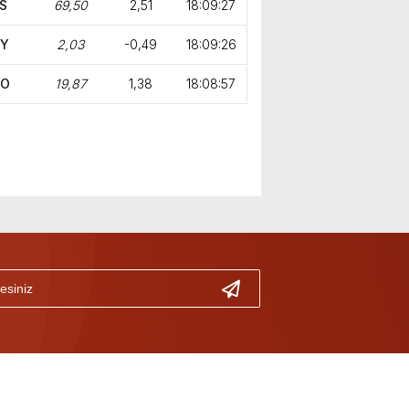
S
69,50
2,51
18:09:27
GY
2,03
-0,49
18:09:26
YO
19,87
1,38
18:08:57