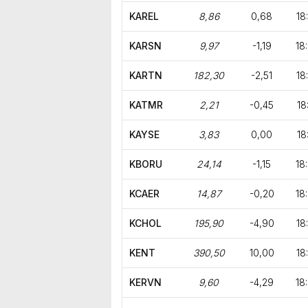
KAREL
8,86
0,68
18
KARSN
9,97
-1,19
18
KARTN
182,30
-2,51
18
KATMR
2,21
-0,45
18
KAYSE
3,83
0,00
18
KBORU
24,14
-1,15
18
KCAER
14,87
-0,20
18
KCHOL
195,90
-4,90
18
KENT
390,50
10,00
18
KERVN
9,60
-4,29
18