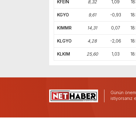
KFEIN
8,32
1,09
18
KGYO
9,61
-0,93
18
KIMMR
14,31
0,07
18
KLGYO
4,28
-2,06
18
KLKIM
25,60
1,03
18
Günün önemli
istiyorsanız