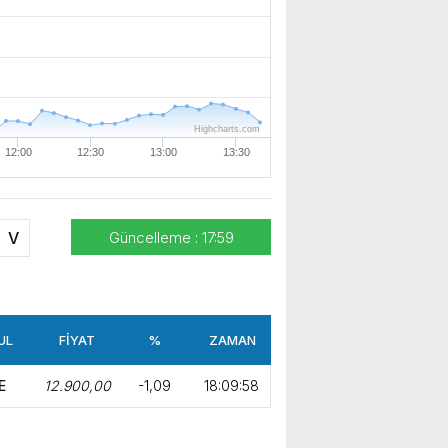
e gerçekleştirdik. Nazik
ev sahipliği ve kıymetli değerlendirmeleri için Başkanımız Sayın Vahap Seçer’e teşekkür ediyorum. Vahap Seçer
Highcharts.com
12:00
12:30
13:00
13:30
V
Güncelleme : 17:59
UL
FİYAT
%
ZAMAN
E
12.900,00
-1,09
18:09:58