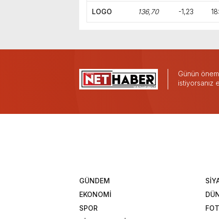
LOGO
136,70
-1,23
18
Günün önemli
istiyorsanız
GÜNDEM
SİY
EKONOMİ
DÜ
SPOR
FOT