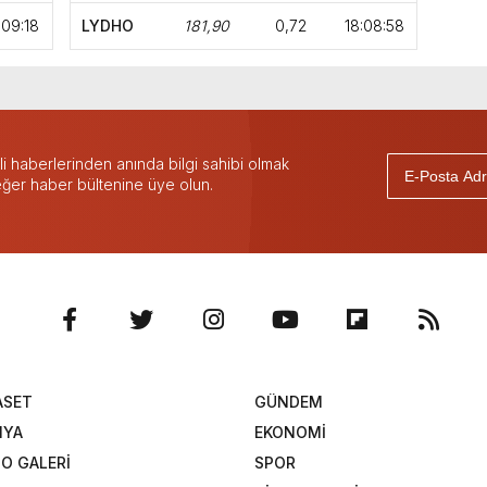
:09:18
LYDHO
181,90
0,72
18:08:58
 haberlerinden anında bilgi sahibi olmak
 eğer haber bültenine üye olun.
ASET
GÜNDEM
NYA
EKONOMİ
O GALERİ
SPOR