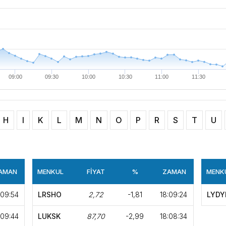
konuda fikir alışverişinde
birliğiyle hayata geçireceğimiz çalışmalar üzerine verimli bir görüşm
09:00
09:30
10:00
10:30
11:00
11:30
H
I
K
L
M
N
O
P
R
S
T
U
AMAN
MENKUL
FİYAT
%
ZAMAN
MENK
:09:54
LRSHO
2,72
-1,81
18:09:24
LYDY
:09:44
LUKSK
87,70
-2,99
18:08:34