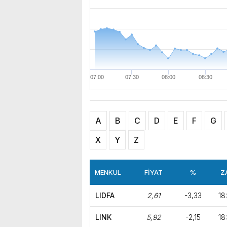
9800
Seçer’i makamında ziyaret ettik. Kentimiz başta olmak üzere yerel yönetimlere ilişkin birçok 
bulunduk. Ortak akıl ve iş 
9750
9700
9650
07:00
07:30
08:00
08:30
A
B
C
D
E
F
G
X
Y
Z
MENKUL
FİYAT
%
Z
LIDFA
2,61
-3,33
18
LINK
5,92
-2,15
18