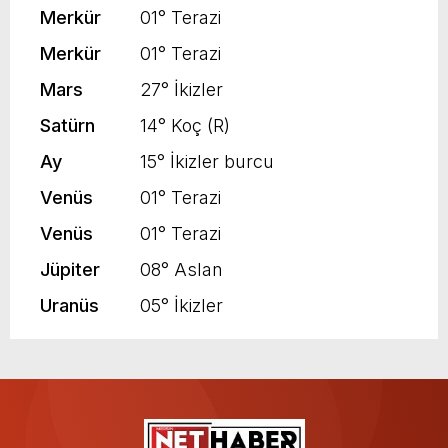
Merkür
01° Terazi
Merkür
01° Terazi
Mars
27° İkizler
Satürn
14° Koç (R)
Ay
15° İkizler burcu
Venüs
01° Terazi
Venüs
01° Terazi
Jüpiter
08° Aslan
Uranüs
05° İkizler