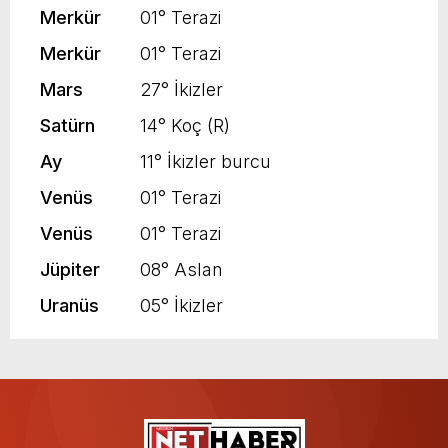
Merkür
01° Terazi
Merkür
01° Terazi
Mars
27° İkizler
Satürn
14° Koç (R)
Ay
11° İkizler burcu
Venüs
01° Terazi
Venüs
01° Terazi
Jüpiter
08° Aslan
Uranüs
05° İkizler