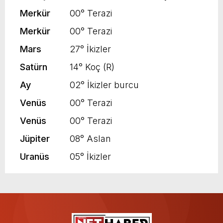
Merkür
00° Terazi
Merkür
00° Terazi
Mars
27° İkizler
Satürn
14° Koç (R)
Ay
02° İkizler burcu
Venüs
00° Terazi
Venüs
00° Terazi
Jüpiter
08° Aslan
Uranüs
05° İkizler