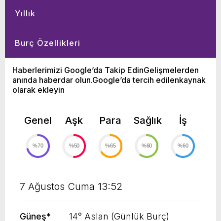
Yıllık
Burç Özellikleri
Haberlerimizi Google’da Takip EdinGelişmelerden
anında haberdar olun.Google’da tercih edilenkaynak
olarak ekleyin
Genel
Aşk
Para
Sağlık
İş
%70
%50
%65
%60
%60
7 Ağustos Cuma 13:52
Güneş
*
14° Aslan (Günlük Burç)