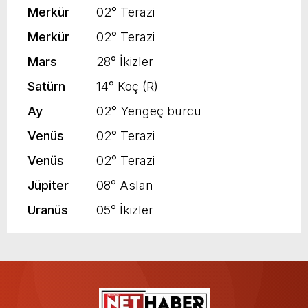
Merkür
02° Terazi
Merkür
02° Terazi
Mars
28° İkizler
Satürn
14° Koç (R)
Ay
02° Yengeç burcu
Venüs
02° Terazi
Venüs
02° Terazi
Jüpiter
08° Aslan
Uranüs
05° İkizler