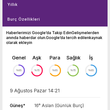
Yıllık
Burç Özellikleri
Haberlerimizi Google’da Takip EdinGelişmelerden
anında haberdar olun.Google’da tercih edilenkaynak
olarak ekleyin
Genel
Aşk
Para
Sağlık
İş
%65
%70
%65
%70
%65
9 Ağustos Pazar 14:21
Güneş
*
16° Aslan (Günlük Burç)